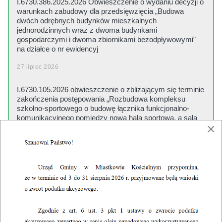
I.6730.386.2025.2026 Obwieszczenie o wydaniu decyzji o
warunkach zabudowy dla przedsięwzięcia „Budowa
dwóch odrębnych budynków mieszkalnych
jednorodzinnych wraz z dwoma budynkami
gospodarczymi i dwoma zbiornikami bezodpływowymi”
na działce o nr ewidencyj
27 lipiec 2026
I.6730.105.2026 obwieszczenie o zbliżającym się terminie
zakończenia postępowania „Rozbudowa kompleksu
szkolno-sportowego o budowę łącznika funkcjonalno-
komunikacyjnego pomiędzy nową halą sportową, a salą
×
gimnastyczną Publicznej Szkoły Podstawowej w Mias
21 lipiec 2026
I.6730.339.2025.2026 Obwieszczenie o wydaniu decyzji o
warunkach zabudowy dla przedsięwzięcia „Budowa domu
jednorodzinnego z budynkiem garażowo-gospodarczym z
przydomową oczyszczalnią ścieków” na działce o nr
ewidencyjnym 72 w miejscowości Zasiadały, gm.