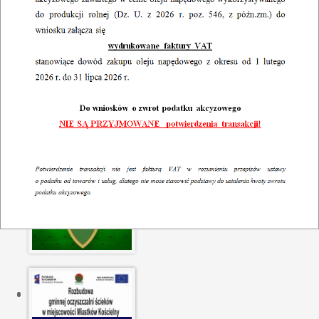
13 lipiec 2026
I.6730.343.2025.2026 Obwieszczenie o wydaniu decyzji o
warunkach zabudowy dla przedsięwzięcia „Budynek
mieszkalny i garaż” na działce o nr ewidencyjnym 92 w
miejscowości Brzegi, gm. Miastków Kościelny
13 lipiec 2026